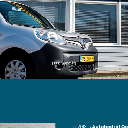
LEES VERDER
↓
In 2013 is
Autobedrijf Oo