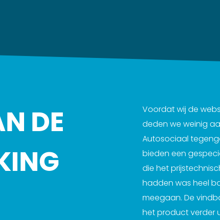
AN DE
Voordat wij de websi
deden we weinig aan 
Autosociaal tegenge
KING
bieden een gespecia
die het prijstechni
hadden was heel bas
meegaan. De vindbaar
het product verder 