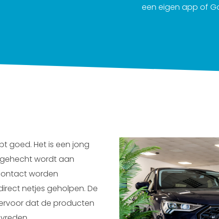
een eigen app of Go
t goed. Het is een jong
 gehecht wordt aan
 contact worden
rect netjes geholpen. De
 ervoor dat de producten
evreden.