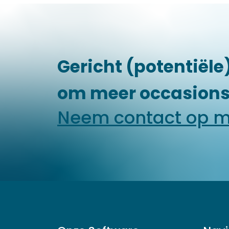
Gericht (potentiël
om meer occasions
Neem contact op m