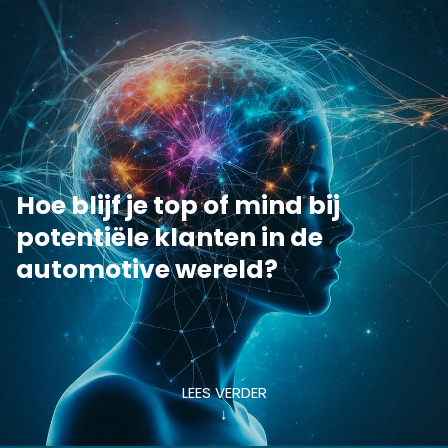
Hoe blijf je top of mind bij
potentiële klanten in de
automotive wereld?
LEES VERDER
↓