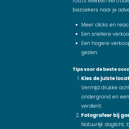
foto’s wekken vertrouw
bezoekers naar je advert
Meer clicks en react
Een snellere verko
Een hogere verkoop
gezien.
Tips voor de beste occ
Kies de juiste loca
Vermijd drukke ach
ondergrond en een 
verdient.
Fotografeer bij goe
Natuurlijk daglicht,