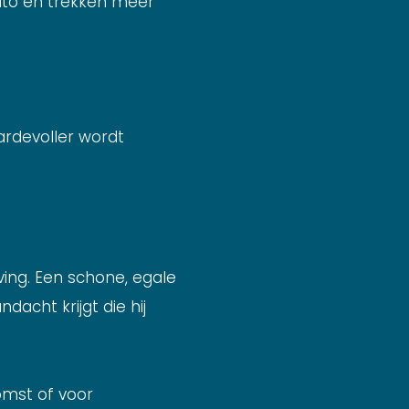
auto en trekken meer
rdevoller wordt
ing. Een schone, egale
acht krijgt die hij
komst of voor