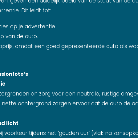
en, geven een duidelijk beeld van de staat van de 
entie. Dit leidt tot:
ies op je advertentie.
op van de auto.
prijs, omdat een goed gepresenteerde auto als waa
asionfoto’s
tie
tergronden en zorg voor een neutrale, rustige omgev
nette achtergrond zorgen ervoor dat de auto de aand
d licht
 bij voorkeur tijdens het ‘gouden uur’ (vlak na zonsop