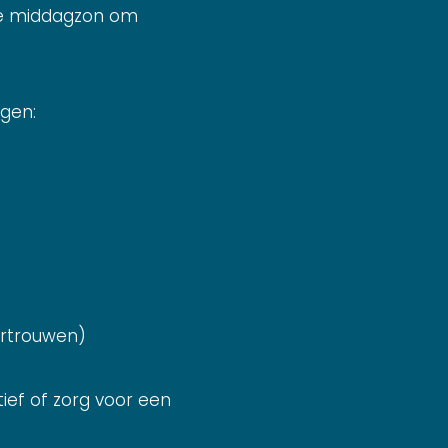
lle middagzon om
gen:
ertrouwen)
ief of zorg voor een