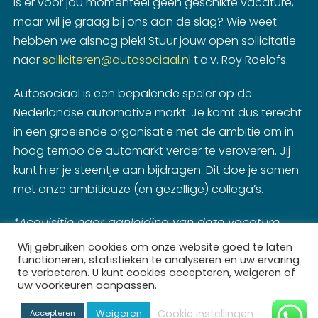
Is er voor jou momenteel geen geschikte vacature,
maar wil je graag bij ons aan de slag? Wie weet
hebben we alsnog plek! Stuur jouw open sollicitatie
naar
solliciteren@autosociaal.nl
t.a.v. Roy Roelofs.
Autosociaal is een bepalende speler op de
Nederlandse automotive markt. Je komt dus terecht
in een groeiende organisatie met de ambitie om in
hoog tempo de automarkt verder te veroveren. Jij
kunt hier je steentje aan bijdragen. Dit doe je samen
met onze ambitieuze (en gezellige) collega’s.
*Acquisitie naar aanleiding van deze vacature
wordt niet op prijs gesteld.
Wij gebruiken cookies om onze website goed te laten
functioneren, statistieken te analyseren en uw ervaring
te verbeteren. U kunt cookies accepteren, weigeren of
uw voorkeuren aanpassen.
Cookie instellingen
Weigeren
Accepteren