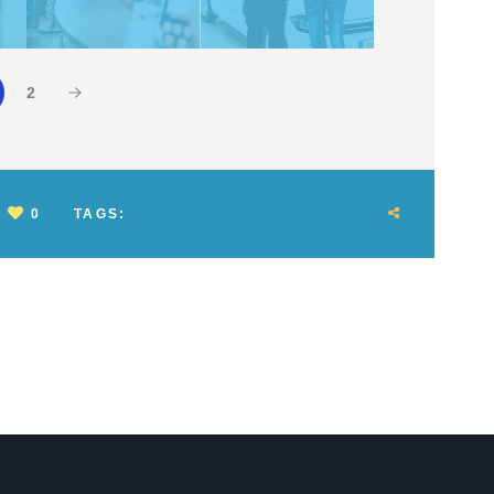
2
0
TAGS: