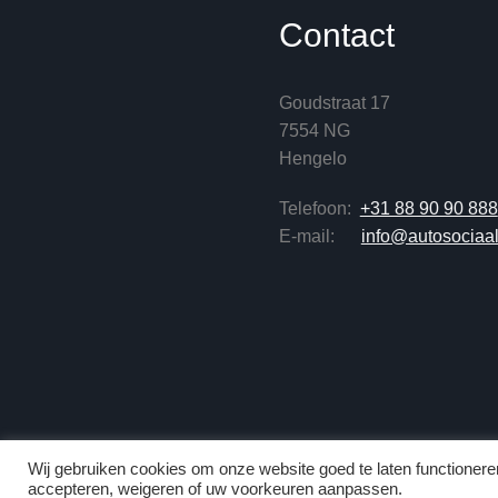
Contact
Goudstraat 17
7554 NG
Hengelo
Telefoon:
+31 88 90 90 888
E-mail:
info@autosociaal
Wij gebruiken cookies om onze website goed te laten functioneren
accepteren, weigeren of uw voorkeuren aanpassen.