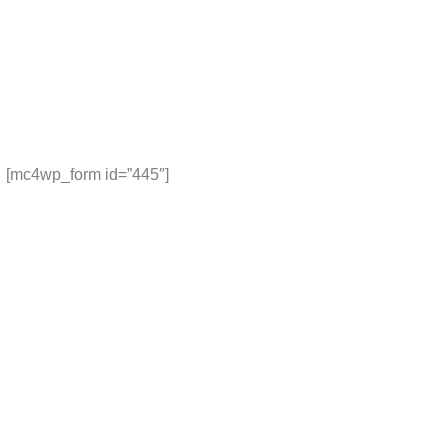
[mc4wp_form id=”445″]