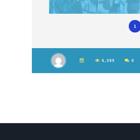
1
6,395
0