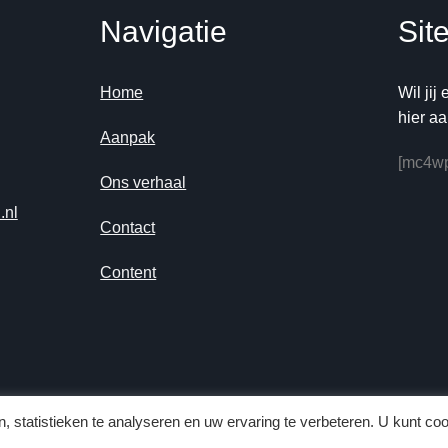
Navigatie
Sit
Home
Wil jij
hier aa
Aanpak
[mc4wp
Ons verhaal
.nl
Contact
Content
, statistieken te analyseren en uw ervaring te verbeteren. U kunt co