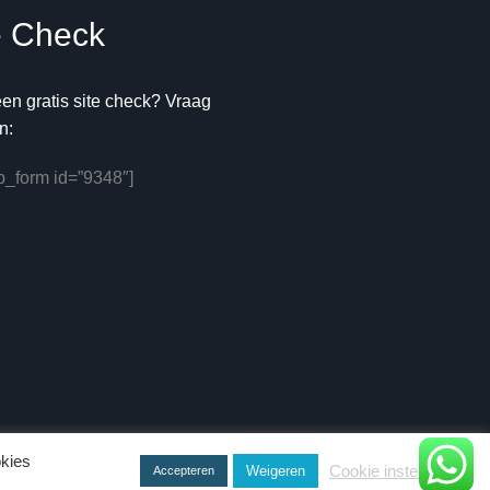
e
Check
 een gratis site check? Vraag
n:
_form id=”9348″]
okies
Cookie instellingen
Weigeren
Accepteren