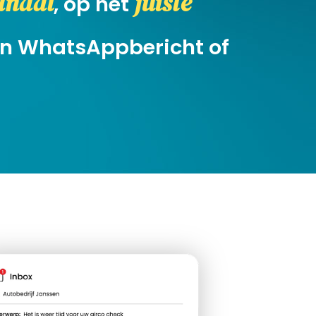
kanaal
juiste
, op het
een WhatsAppbericht of