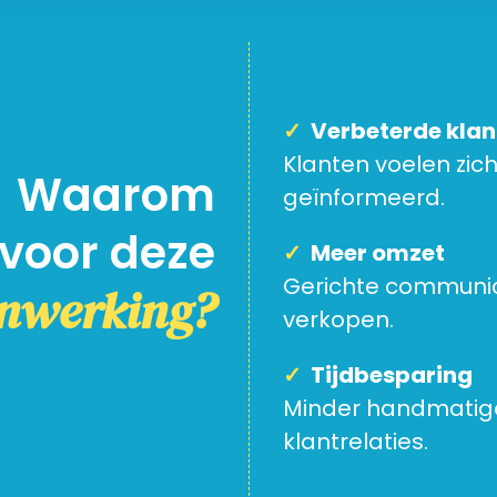
✓
Verbeterde kla
Klanten voelen zic
Waarom
geïnformeerd.
 voor deze
✓
Meer omzet
Gerichte communica
nwerking?
verkopen.
✓
Tijdbesparing
Minder handmatige
klantrelaties.