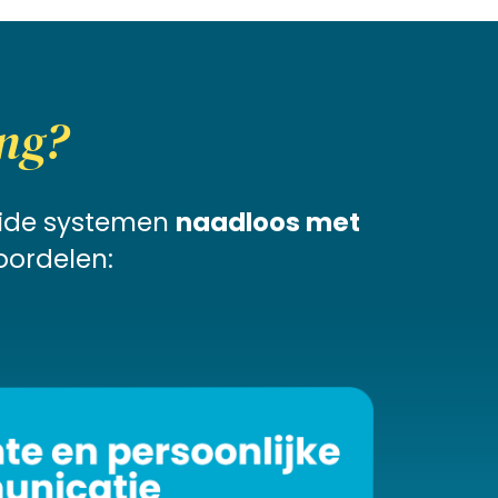
ng?
eide systemen
naadloos met
oordelen: