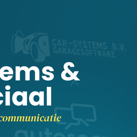
tems &
iaal
tcommunicatie